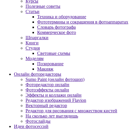
Курсы
Полезные советы
Статьи
Техника и оборудование
Фототермины и сокращения в фотоаппаратах
Словарь фотографа
Коммерческое фото
Шпаргалки
Книги
Студия
Световые схемы
Моделям
Позирование
Макияж
Онлайн фоторедакторы
Sumo Paint (онлайн фотошоп)
Фоторедактор онлайн
Фотоэффекты онлайн
Эффекты и коллажи онлайн
Редактор изображений Flavion
Векторный редактор
Редактор для рисования с множеством кистей
На сколько лет выглядишь
Фотослайды
Идеи фотосессий