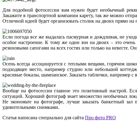
Для подобной фотосессии вам нужен будет необычный рекви
Закажите в транспортной компании карету, так же можно отпр
Отличной идеей будет организовать столик на двоих прямо на 
Если погода все же выдалась пасмурная и дождливая, не уходи
особое настроение. К тому же один зон на двоих – это очен
резиновыми сапогами на всех гостях или только на невесте. 
Осень всегда ассоциируется с теплыми вещами, горячим шоко
подходящее место, например студию или небольшой коттедж.
красивые бокалы, шампанское. Заказать таблички, например с в
Вообще на фотосессии главное это позитивный настрой. Есл
ситуаций. Хороший фотограф знает множество необычных локац
Не экономьте на фотографе, лучше заказать банкетный зал
удивительными снимками.
Статья написана специально для сайта
Про фото PRO