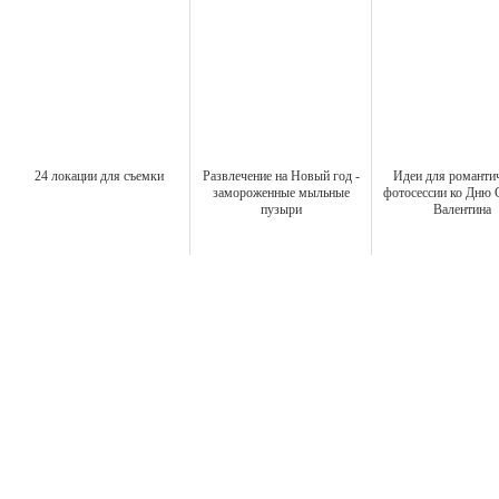
24 локации для съемки
Развлечение на Новый год -
Идеи для романти
замороженные мыльные
фотосессии ко Дню 
пузыри
Валентина