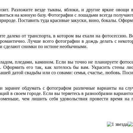
зит. Разложите везде тыквы, яблоки, и другие яркие овощи в
авиться на конную базу. Фотографии с лошадьми всегда получаю
природе. Поставить туда красивые закуски, вино, бокалы. Оформ
те далеко от транспорта, в котором вы ехали на фотосессию. В
ь романтично. Лучше всего фотографии в дождь делать с неко
Они сделают снимки по истине необычными.
ладом, пледами, камином. Если вы точно не планируете фотосе
 Оформить его так, как хотелось бы вам. Украсить стены ли
ашей датой свадьбы или со совами: семья, счастье, любовь. Поси
и заранее обдумать с фотографом различные варианты на слу
ий в своем городе. Если вы теряетесь в разнообразии варианто
 поменьше, чем лишить себя удовольствия провести время на 