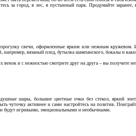
йтесь за город, в лес, в пустынный парк. Продумайте заранее,
на прогулку свечи, оформленные ярким или нежным кружевом. 
й, например, вязаный плед, бутылка шампанского, бокалы и как
них венок и с нежностью смотрите друг на друга – вы получите 
душные шары, большие цветные очки без стекол, яркий зонт
ть чуточку активнее и сами настройтесь на позитив. Поиграйте
ии будут игривыми, эмоциональными и необычными.