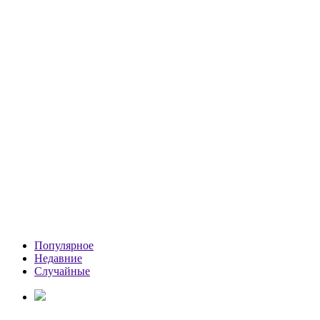
Популярное
Недавние
Случайные