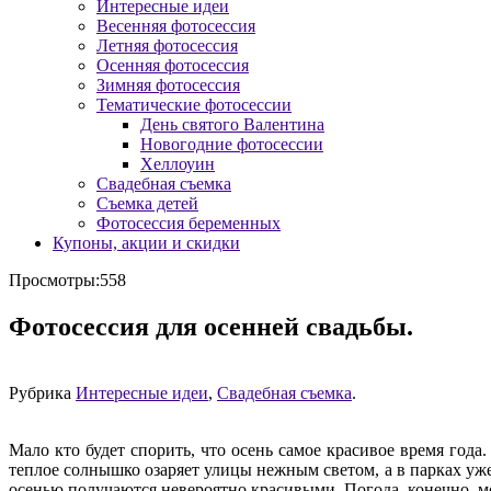
Интересные идеи
Весенняя фотосессия
Летняя фотосессия
Осенняя фотосессия
Зимняя фотосессия
Тематические фотосессии
День святого Валентина
Новогодние фотосессии
Хеллоуин
Свадебная съемка
Съемка детей
Фотосессия беременных
Купоны, акции и скидки
Просмотры:558
Фотосессия для осенней свадьбы.
Рубрика
Интересные идеи
,
Свадебная съемка
.
Мало кто будет спорить, что осень самое красивое время года
теплое солнышко озаряет улицы нежным светом, а в парках уже
осенью получаются невероятно красивыми. Погода, конечно, м