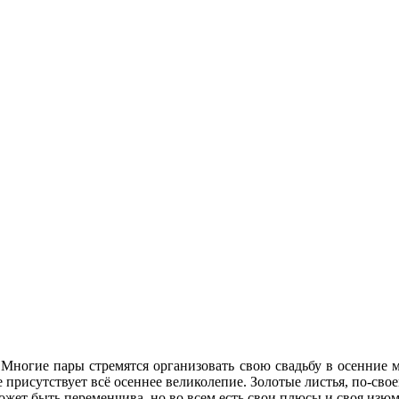
. Многие пары стремятся организовать свою свадьбу в осенние м
 присутствует всё осеннее великолепие. Золотые листья, по-св
ожет быть переменчива, но во всем есть свои плюсы и своя изю