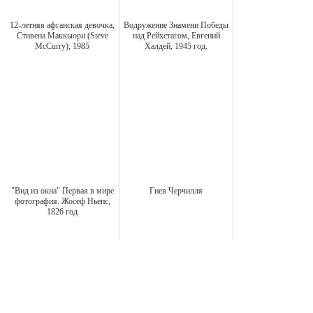
12-летняя афганская девочка,
Водружение Знамени Победы
Стивена Маккьюри (Steve
над Рейхстагом, Евгений
McCurry), 1985
Халдей, 1945 год.
"Вид из окна" Первая в мире
Гнев Черчилля
фотография. Жосеф Ньепс,
1826 год