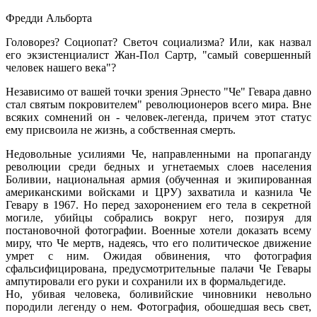
Фредди Альборта
Головорез? Социопат? Светоч социализма? Или, как назвал
его экзистенциалист Жан-Пол Сартр, "самый совершенный
человек нашего века"?
Независимо от вашей точки зрения Эрнесто "Че" Гевара давно
стал святым покровителем" революционеров всего мира. Вне
всяких сомнений он - человек-легенда, причем этот статус
ему присвоила не жизнь, а собственная смерть.
Недовольные усилиями Че, направленными на пропаганду
революции среди бедных и угнетаемых слоев населения
Боливии, национальная армия (обученная и экипированная
американскими войсками и ЦРУ) захватила и казнила Че
Гевару в 1967. Но перед захоронением его тела в секретной
могиле, убийцы собрались вокруг него, позируя для
постановочной фотографии. Военные хотели доказать всему
миру, что Че мертв, надеясь, что его политическое движение
умрет с ним. Ожидая обвинения, что фотография
сфальсифицирована, предусмотрительные палачи Че Гевары
ампутировали его руки и сохранили их в формальдегиде.
Но, убивая человека, боливийские чиновники невольно
породили легенду о нем. Фотография, обошедшая весь свет,