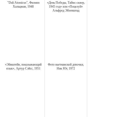
"Dali Atomicus", Филипп
«День Победы, Таймс-сквер,
Хальцман, 1948
1945 год» или «Поцелуй»
Альфред Эйзенштад
«Эйнштейн, показывающий
Фото вьетнамской девочки,
язык», Артур Сэйсс, 1951
Ник Ют, 1972