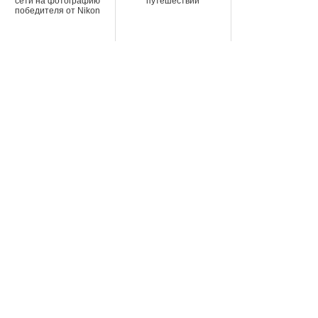
сети на фотографию
путешествий
победителя от Nikon