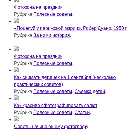
Фотозона на праздник
Рубрика
Полезные советы
.
«Поцелуй у парижской мэрии», Робер Дуано, 1950 г.
Рубрика
За ними история
.
Фотозона на праздник
Рубрика
Полезные советы
.
Как снимать детишек на 1 сентября (несколько
практических советов)
Рубрика
Полезные советы
,
Съемка детей
.
Как красиво сфотографировать салют
Рубрика
Полезные советы
,
Статьи
.
Советы начинающему фотографу