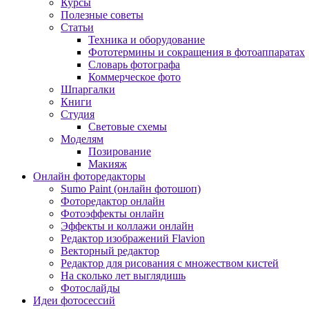
Курсы
Полезные советы
Статьи
Техника и оборудование
Фототермины и сокращения в фотоаппаратах
Словарь фотографа
Коммерческое фото
Шпаргалки
Книги
Студия
Световые схемы
Моделям
Позирование
Макияж
Онлайн фоторедакторы
Sumo Paint (онлайн фотошоп)
Фоторедактор онлайн
Фотоэффекты онлайн
Эффекты и коллажи онлайн
Редактор изображений Flavion
Векторный редактор
Редактор для рисования с множеством кистей
На сколько лет выглядишь
Фотослайды
Идеи фотосессий