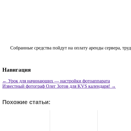
Собранные средства пойдут на оплату аренды сервера, тру
Навигация
←
Урок для начинающих — настройки фотоаппарата
Известный фотограф Олег Зотов для KVS календаря!
→
Похожие статьи: