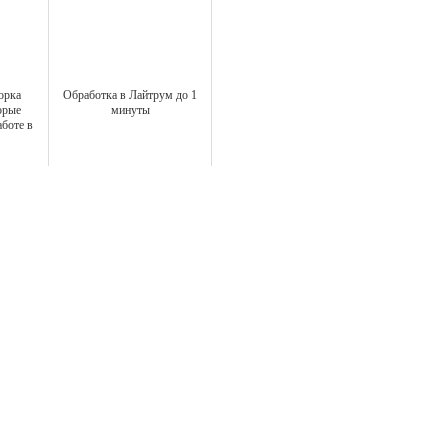
орка
Обработка в Лайтрум до 1
орые
минуты
боте в