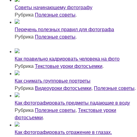
Советы начинающему фотографу
Рубрика
Полезные советы
.
Перечень полезных правил для фотографа
Рубрика
Полезные советы
.
Как правильно кадрировать человека на фото
Рубрика
Текстовые уроки фотосъемки
.
Как снимать групповые портреты
Рубрика
Видеоуроки фотосъемки
,
Полезные советы
.
Как фотографировать предметы падающие в воду
Рубрика
Полезные советы
,
Текстовые уроки
фотосъемки
.
Как фотографировать отражение в глазах.